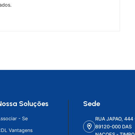
ados.
Nossa Soluções
Sede
ssociar - Se
RUA JAPAO, 444 
89120-000 DAS
DL Vantagens
NACOES - TIMBO