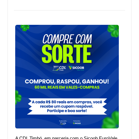
A CDL Timbó, em parceria com o Sicoob EuroVale,